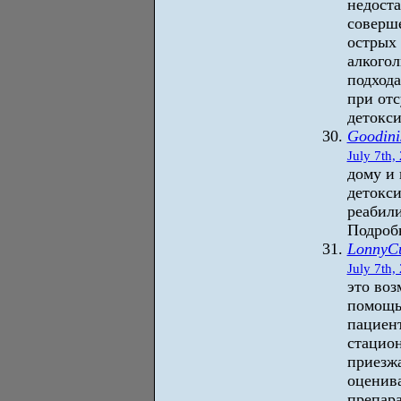
недоста
соверш
острых 
алкогол
подхода
при отс
детокси
Goodin
July 7th,
дому и 
детокси
реабил
Подробн
LonnyCu
July 7th,
это во
помощь 
пациент
стацион
приезжа
оценив
препара