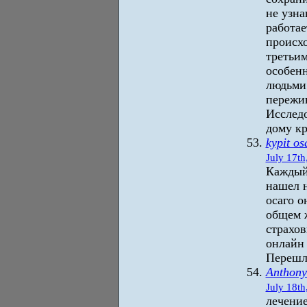
не узна
работае
происхо
третьи
особенн
людьми 
пережив
Исследо
дому кр
kypit o
July 17th
Каждый 
нашел 
осаго о
общем 
страхов
онлайн
Перешл
Anthony
July 18th
лечени