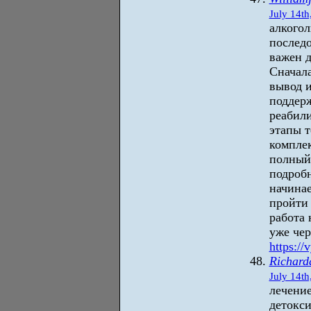
July 14th
алкогол
послед
важен 
Сначала
вывод и
поддерж
реабили
этапы т
комплек
полный 
подробн
начина
пройти 
работа
уже чер
https://
Richar
July 14th
лечение
детокс