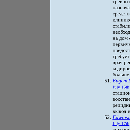
тревог
назнача
средств
клиник
стабил
необход
на дом 
первичн
предост
требует
врач р
кодиро
больше 
Eugene
July 15th
стацио
восстан
рециди
вывод и
Edwinsi
July 17th
сохрани