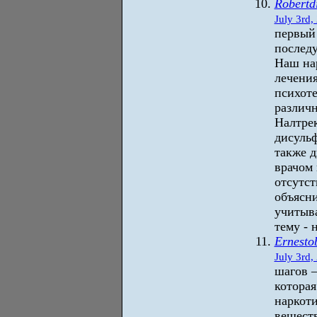
Robertd
July 3rd,
первый 
послед
Наш на
лечения
психот
различ
Налтре
дисуль
также 
врачом 
отсутс
объясни
учитыва
тему - 
Ernestob
July 3rd,
шагов 
которая
наркоти
веществ