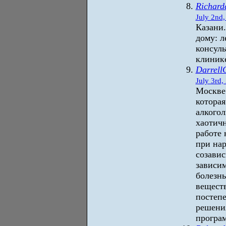
Richard
July 2nd,
Казани.
дому: л
консул
клинике
Darrell
July 3rd,
Москве
которая
алкого
хаотич
работе 
при на
созави
зависим
болезнь
веществ
постепе
решени
програ