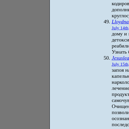
кодиро
дополни
кругло
Lloydna
July 14th
дому и 
детокси
реабил
Узнать 
Jesusle
July 15th
запоя н
капель
нарколо
лечени
продукт
самочув
Очищен
позволи
осознан
последс