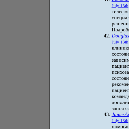
July 13th
телефо
специа
решени
Подробн
Dougla
July 13th
клиники
состоян
зависим
пациент
психоза
состоян
рекомен
пациен
команды
дополни
запоя с
JamesAc
July 13th
помогае