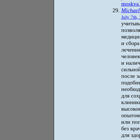
moskva1
Michael
July 7th,
учитыва
позвол
медици
и сбора
лечения
человек
и нали
сильно
после 
подобн
необход
для сох
клиники
высоко
опытом
или по
без вра
для здо