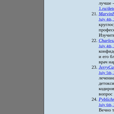
лучше 
1.ru/de
Marvin
July 4th,
круглос
профес
Изучить
Charle
July 4th,
конфид
и его б
врач на
JerryCa
July 5th,
лечение
детокс
кодиро
вопрос 
Pyblich
July 6th,
Вечно т