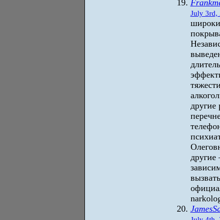
Frankm
July 3rd,
широки
покрыв
Независ
выведен
длител
эффект
тяжест
алкого
другие 
перечне
телефо
психиа
Олегов
другие
зависим
вызвать
официал
narkolo
JamesSa
July 4th,