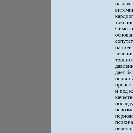
назнача
витами
кардио
токсино
Симптом
основан
сопутс
пациент
лечения
тошнота
давлени
даёт б
нервной
провес
и под к
качеств
последу
невозмо
периода
психиче
перепад