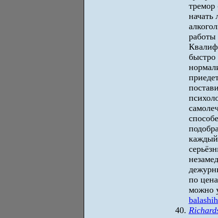
тремор 
начать 
алкого
работы 
Квалиф
быстро
нормали
приедет
постав
психоло
самоле
способе
подобр
каждый
серьёз
незамед
дежурн
по цена
можно у
balashi
Richard