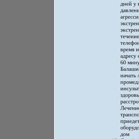
дней у 
давлени
агресси
экстрен
экстрен
течение
телефон
время и
адресу 
60 мину
Балаши
начать 
промедл
инсульт
здоровь
расстро
Лечение
трансп
приеде
оборудо
дом