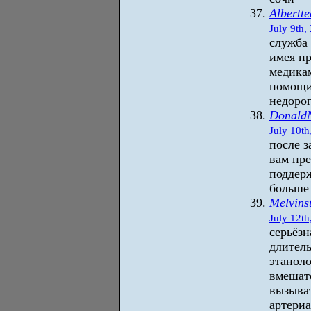
Albertte
July 9th,
служба 
имея пр
медикам
помощи.
недоро
Donald
July 10th
после 
вам пре
поддерж
больше 
Melvins
July 12th
серьёзн
длител
этанол
вмешат
вызыват
артериа