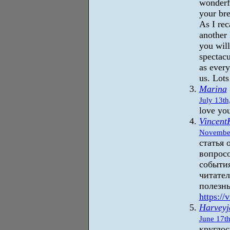
wonderfu
your bre
As I rec
another 
you will
spectacu
as every
us. Lots
Marina
July 13th
love you
Vincent
November
статья 
вопрос
события
читател
полезн
https://
Harveyj
June 17th
круглос