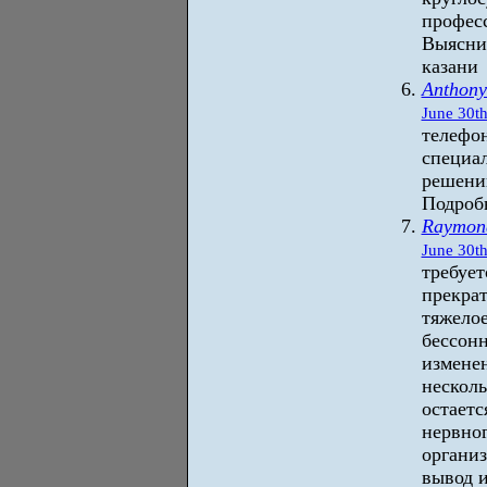
профес
Выяснит
казани
Anthon
June 30th
телефо
специа
решени
Подробн
Raymond
June 30th
требует
прекрат
тяжело
бессонн
изменен
несколь
остаетс
нервног
организ
вывод и