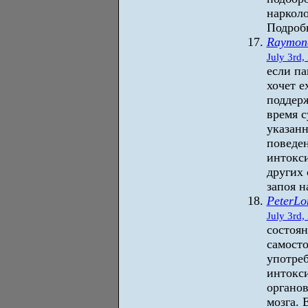
наркол
Подробн
Raymon
July 3rd,
если па
хочет е
поддерж
время с
указанн
поведен
интокс
других 
запоя н
PeterLo
July 3rd,
состоян
самосто
употреб
интокс
органов
мозга. 