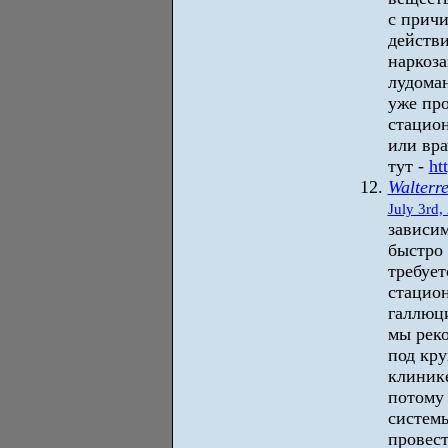
с прич
действи
наркоз
лудома
уже пр
стацион
или вра
тут -
ht
Walterr
July 3rd,
зависим
быстро 
требует
стацион
галлюц
мы реко
под кр
клинике
потому
системы
провес