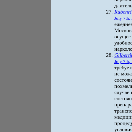
длитель
RubenH
July 7th,
ежеднев
Московс
осущест
удобное
нарколо
Gilbert
July 7th,
требует
не може
состоя
похмел
случае 
состоян
препара
трансп
медици
процед
условия