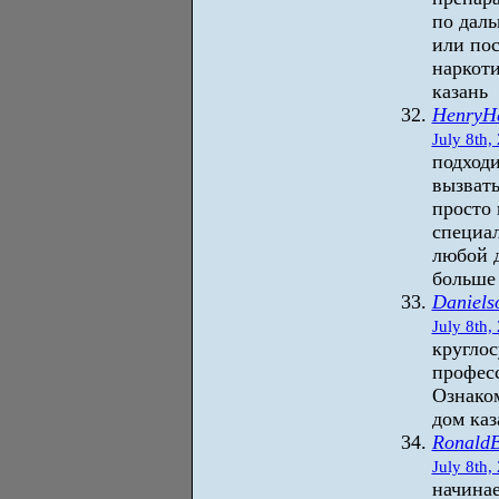
по дал
или пос
наркоти
казань
HenryH
July 8th,
подходи
вызвать
просто
специал
любой 
больше
Daniels
July 8th,
круглос
профес
Ознаком
дом каз
Ronald
July 8th,
начинае