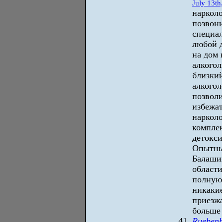
July 13th
нарколо
позвон
специал
любой д
на дом
алкогол
близкий
алкогол
позволи
избежа
нарколо
комплек
детокс
Опытны
Балаши
области
полную
никакие
приезжа
больше 
Rueben