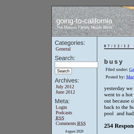
going-to-california
The Marcus Family Heads West
Categories:
07/12/12
General
Search:
busy
Filed under:
Ge
Posted by:
Mar
Archives:
July 2012
yesterday we 
June 2012
went to a hot
Meta:
out because o
back to the ho
Login
Podcasts
pool and had 
RSS
Comments
RSS
254 Respons
August 2026