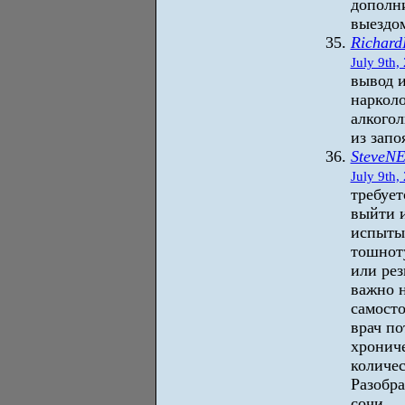
дополн
выездо
Richard
July 9th,
вывод и
нарколо
алкогол
из запо
SteveN
July 9th,
требует
выйти и
испытыв
тошнот
или рез
важно н
самосто
врач по
хронич
количе
Разобра
сочи