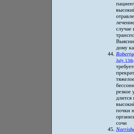
пациент
высокий
отравле
лечение
случае 
транспо
Выяснит
дому ка
Robertg
July 13th
требует
прекрат
тяжелое
бессонн
резкое 
длится 
высокий
почки н
организ
сочи
Norrish