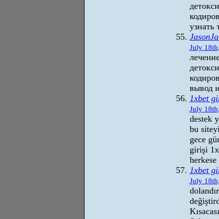
детокс
кодиро
узнать 
JasonJa
July 18th
лечение
детокс
кодиров
вывод и
1xbet g
July 18th
destek 
bu sitey
gece gü
girişi 1
herkese
1xbet gi
July 18th
dolandı
değişti
Kısacası