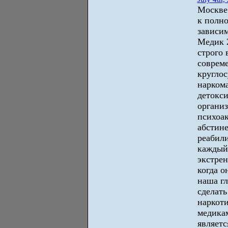
Москве
к полн
зависи
Медик 2
строго 
соврем
кругло
наркома
детокси
организ
психоа
абстине
реабил
каждый
экстре
когда о
наша гл
сделать
наркоти
медика
являетс