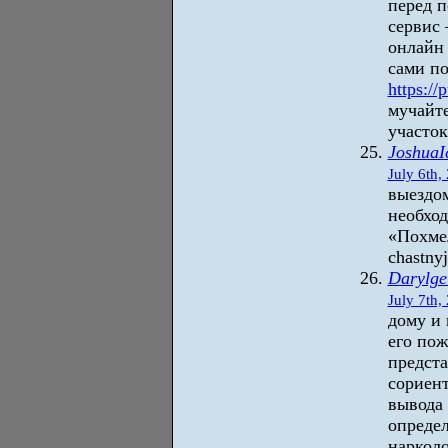
перед 
сервис 
онлайн
сами по
https://
мучайте
участок
JoshuaI
July 6th,
выездом
необхо
«Похмел
chastny
Darylge
July 7th,
дому и 
его по
предста
сориент
вывода 
определ
нарколо