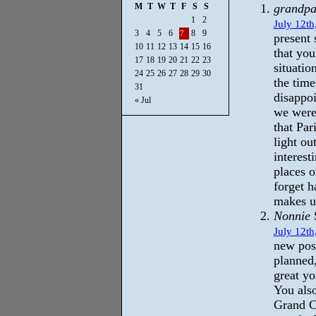
M
T
W
T
F
S
S
grandp
1
2
July 12th
3
4
5
6
8
9
7
present 
10
11
12
13
14
15
16
that you
17
18
19
20
21
22
23
situatio
24
25
26
27
28
29
30
the tim
31
disappoi
« Jul
we were
that Par
light ou
interest
places o
forget h
makes us
Nonnie
July 12th
new pos
planned,
great yo
You also
Grand Ca