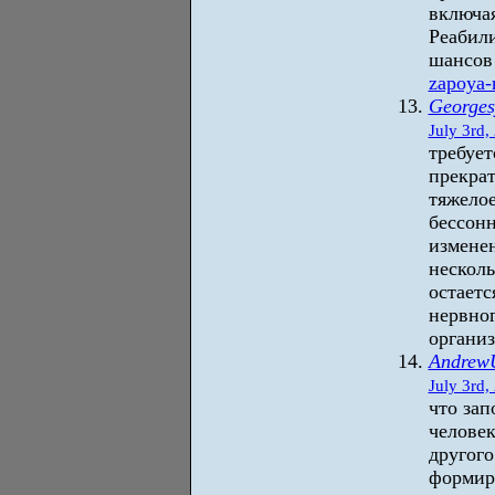
включа
Реабили
шансов 
zapoya-
Georges
July 3rd,
требует
прекрат
тяжело
бессонн
изменен
несколь
остаетс
нервног
организ
AndrewU
July 3rd,
что зап
человек
другог
формир